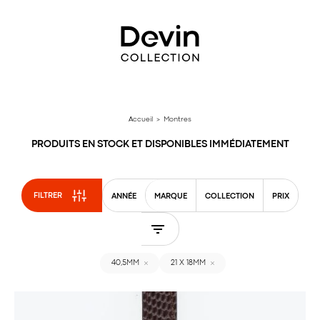
Aller
directement
au
contenu
Accueil
> Montres
PRODUITS EN STOCK ET DISPONIBLES IMMÉDIATEMENT
FILTRER
ANNÉE
MARQUE
COLLECTION
PRIX
40,5MM
21 X 18MM