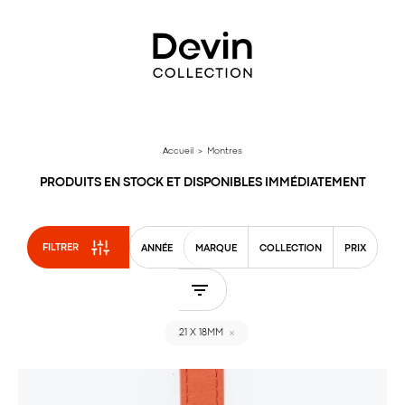
Aller
directement
au
contenu
Accueil
> Montres
PRODUITS EN STOCK ET DISPONIBLES IMMÉDIATEMENT
FILTRER
ANNÉE
MARQUE
COLLECTION
PRIX
21 X 18MM