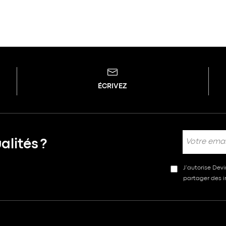
ÉCRIVEZ
lités ?
J’autorise Dev
partager des in