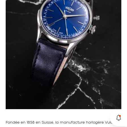
Fondée en 1858 en Suisse, la manufacture horlogère Vulcain,