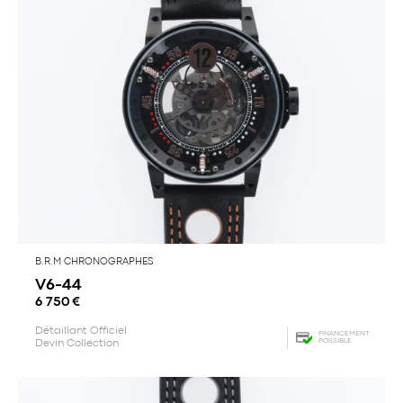
B.R.M CHRONOGRAPHES
V6-44
6 750
€
Détaillant Officiel
FINANCEMENT
POSSIBLE
Devin Collection