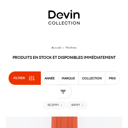
Aller
directement
au
contenu
Accueil
> Montres
PRODUITS EN STOCK ET DISPONIBLES IMMÉDIATEMENT
FILTRER
ANNÉE
MARQUE
COLLECTION
PRIX
40,5MM
44MM