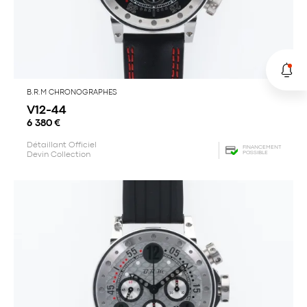
B.R.M CHRONOGRAPHES
V12-44
6 380
€
Détaillant Officiel
FINANCEMENT
POSSIBLE
Devin Collection