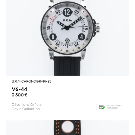
B.R.M CHRONOGRAPHES
V6-44
3 300
€
Détaillant Officiel
FINANCEMENT
POSSIBLE
Devin Collection