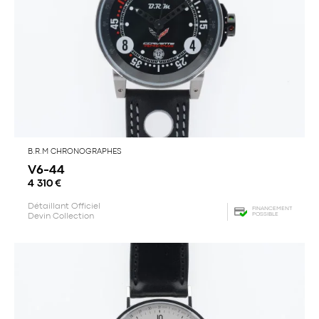
B.R.M CHRONOGRAPHES
V6-44
4 310
€
Détaillant Officiel
FINANCEMENT
POSSIBLE
Devin Collection