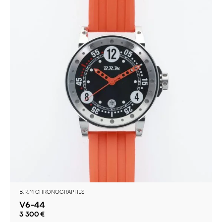
B.R.M CHRONOGRAPHES
V6-44
3 300
€