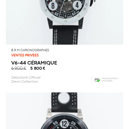
B.R.M CHRONOGRAPHES
VENTES PRIVÉES
V6-44 CÉRAMIQUE
6 900
€
5 800
€
Détaillant Officiel
FINANCEMENT
POSSIBLE
Devin Collection