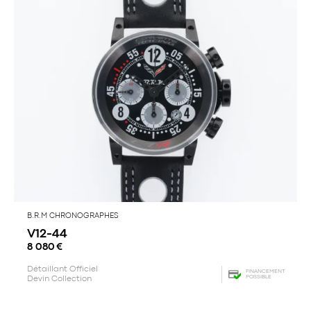
B.R.M CHRONOGRAPHES
V12-44
8 080
€
Détaillant Officiel
FINANCEMENT
POSSIBLE
Devin Collection