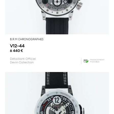
B.R.M CHRONOGRAPHES
V12-44
6 440
€
Détaillant Officiel
FINANCEMENT
POSSIBLE
Devin Collection