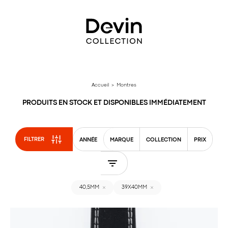
Aller
directement
au
contenu
Accueil
> Montres
PRODUITS EN STOCK ET DISPONIBLES IMMÉDIATEMENT
FILTRER
ANNÉE
MARQUE
COLLECTION
PRIX
40,5MM
39X40MM