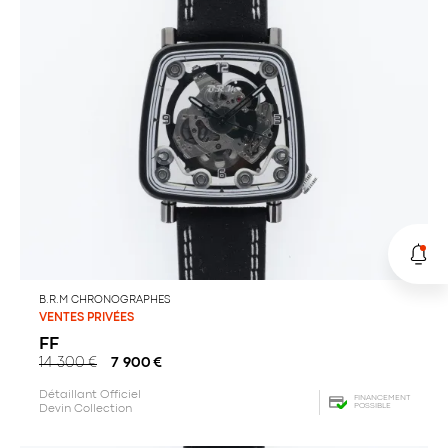
B.R.M CHRONOGRAPHES
VENTES PRIVÉES
FF
14 300
€
7 900
€
Détaillant Officiel
FINANCEMENT
POSSIBLE
Devin Collection