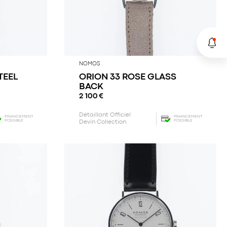
NOMOS
TEEL
ORION 33 ROSE GLASS
BACK
2 100
€
Détaillant Officiel
FINANCEMENT
FINANCEMENT
POSSIBLE
POSSIBLE
Devin Collection