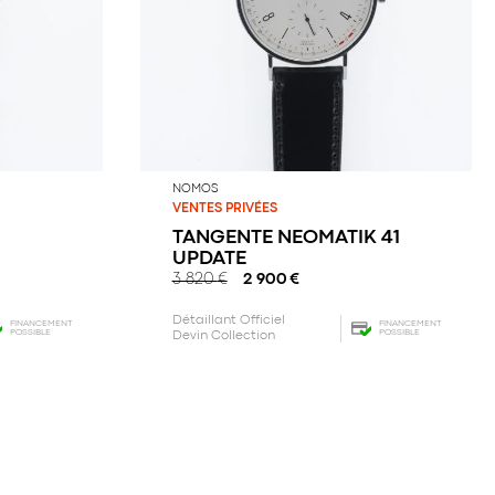
NOMOS
VENTES PRIVÉES
TANGENTE NEOMATIK 41
UPDATE
3 820
€
2 900
€
Détaillant Officiel
FINANCEMENT
FINANCEMENT
POSSIBLE
POSSIBLE
Devin Collection