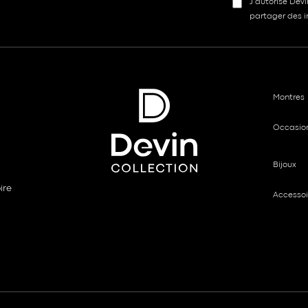
J’autorise Dev
partager des in
Montres
Occasio
Bijoux
ire
Accessoi