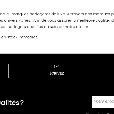
 de 20 marques horlogères de luxe. A travers nos marques p
 univers variés. Afin de vous assurer la meilleure qualit
s horlogers qualifiés au sein de notre atelier.
s en stock immédiat.
ÉCRIVEZ
lités ?