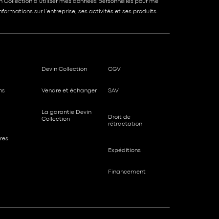
in Collection à utiliser mes données personnelles pour me
formations sur l’entreprise, ses activités et ses produits.
Devin Collection
CGV
ns
Vendre et échanger
SAV
La garantie Devin
Droit de
Collection
rétractation
res
Expéditions
Financement