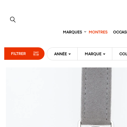
Aller
directement
au
contenu
MARQUES
MONTRES
OCCAS
FILTRER
ANNÉE
MARQUE
COL