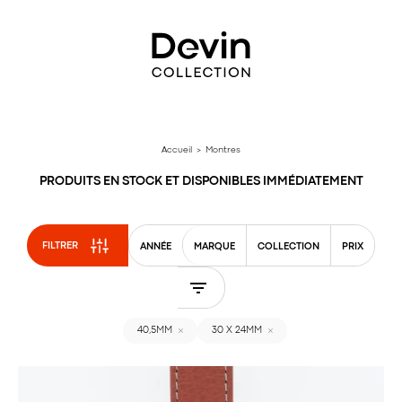
Aller
directement
au
contenu
Accueil
> Montres
PRODUITS EN STOCK ET DISPONIBLES IMMÉDIATEMENT
FILTRER
ANNÉE
MARQUE
COLLECTION
PRIX
40,5MM
30 X 24MM