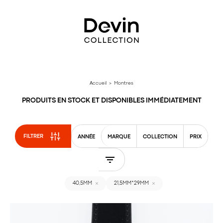
Aller
directement
au
contenu
Accueil
> Montres
PRODUITS EN STOCK ET DISPONIBLES IMMÉDIATEMENT
FILTRER
ANNÉE
MARQUE
COLLECTION
PRIX
40,5MM
21,5MM*29MM