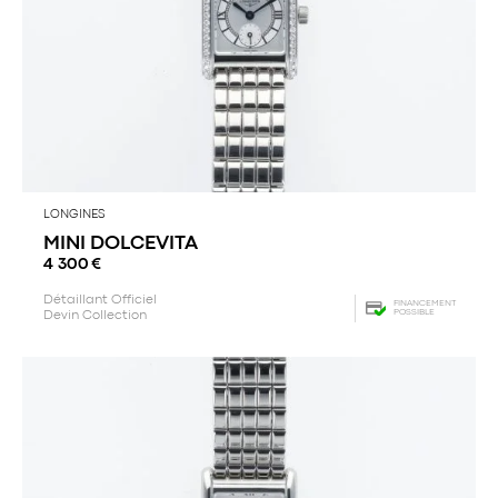
LONGINES
MINI DOLCEVITA
4 300
€
Détaillant Officiel
FINANCEMENT
POSSIBLE
Devin Collection