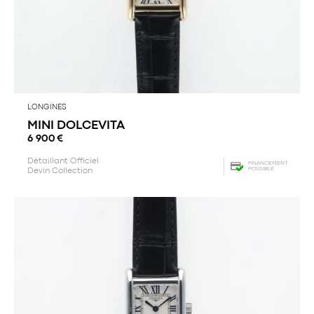
LONGINES
MINI DOLCEVITA
6 900
€
Détaillant Officiel
FINANCEMENT
POSSIBLE
Devin Collection