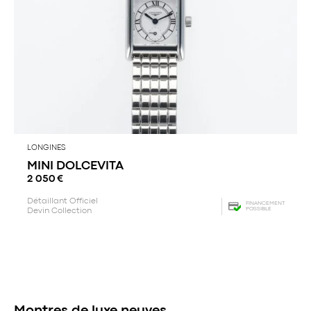
LONGINES
MINI DOLCEVITA
2 050
€
Détaillant Officiel
FINANCEMENT
POSSIBLE
Devin Collection
Montres de luxe neuves