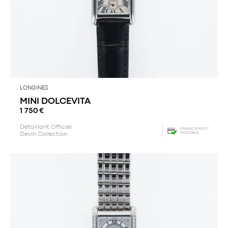
LONGINES
MINI DOLCEVITA
1 750
€
Détaillant Officiel
FINANCEMENT
POSSIBLE
Devin Collection