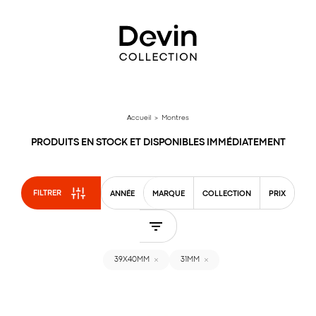
Aller
directement
au
contenu
Accueil
> Montres
PRODUITS EN STOCK ET DISPONIBLES IMMÉDIATEMENT
FILTRER
ANNÉE
MARQUE
COLLECTION
PRIX
39X40MM
31MM