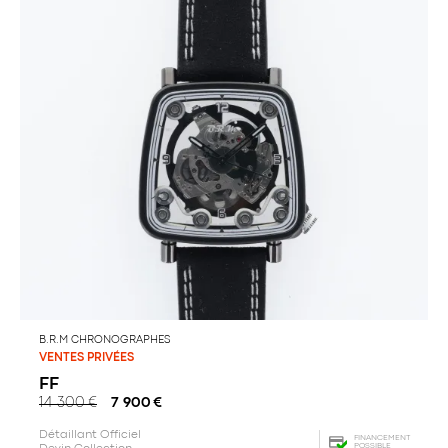
B.R.M CHRONOGRAPHES
VENTES PRIVÉES
FF
14 300
€
7 900
€
Détaillant Officiel
FINANCEMENT
POSSIBLE