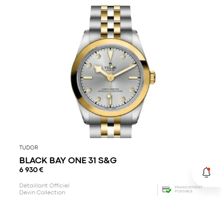
TUDOR
BLACK BAY ONE 31 S&G
6 930
€
Détaillant Officiel
FINANCEMENT
POSSIBLE
Devin Collection