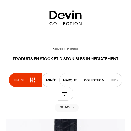
Aller
directement
au
contenu
Accueil
> Montres
PRODUITS EN STOCK ET DISPONIBLES IMMÉDIATEMENT
FILTRER
ANNÉE
MARQUE
COLLECTION
PRIX
38,5MM