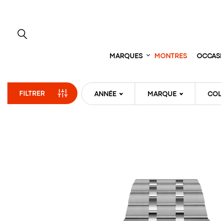
Aller
directement
au
contenu
MARQUES
MONTRES
OCCAS
FILTRER
ANNÉE
MARQUE
COL