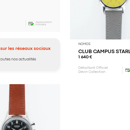
FINANCEMENT
POSSIBLE
NOMOS
sur les réseaux sociaux
CLUB CAMPUS STAR
1 640
€
toutes nos actualités
Détaillant Officiel
Devin Collection