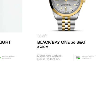
TUDOR
LIGHT
BLACK BAY ONE 36 S&G
6 310
€
Détaillant Officiel
FINANCEMENT
FINANCEMENT
POSSIBLE
POSSIBLE
Devin Collection