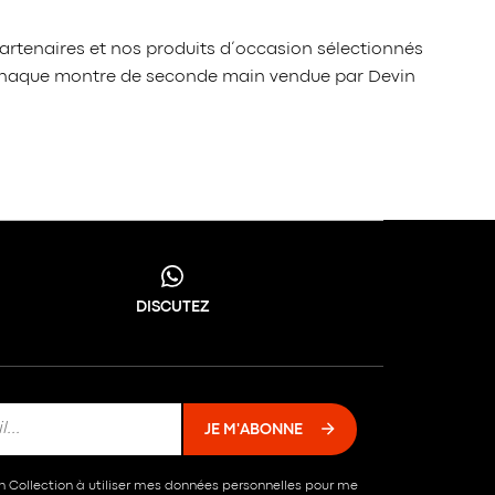
artenaires et nos produits d’occasion sélectionnés
é, chaque montre de seconde main vendue par Devin
DISCUTEZ
JE M'ABONNE
in Collection à utiliser mes données personnelles pour me