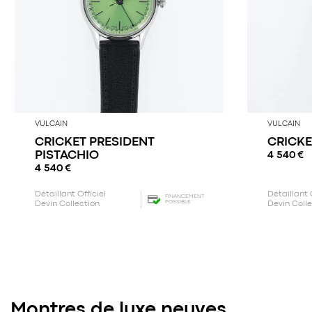
VULCAIN
VULCAIN
CRICKET PRESIDENT
CRICKE
PISTACHIO
4 540
€
4 540
€
Détaillant Officiel
Détaillant 
FINANCEMENT
POSSIBLE
Devin Collection
Devin Coll
Montres de luxe neuves