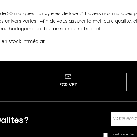
 de 20 marques horlogères de luxe. A travers nos marques p
 univers variés. Afin de vous assurer la meilleure qualit
s horlogers qualifiés au sein de notre atelier.
s en stock immédiat.
ÉCRIVEZ
lités ?
J’autorise Dev