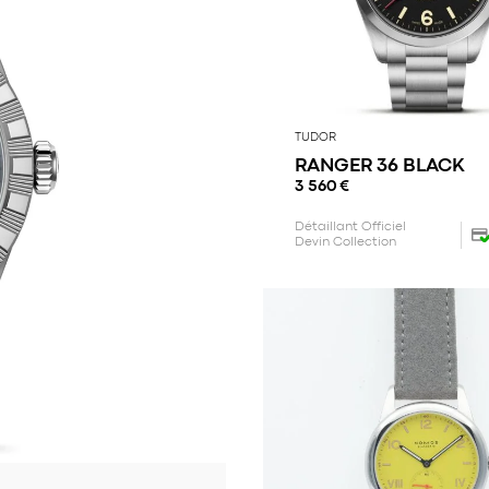
TUDOR
RANGER 36 BLACK
3 560
€
Détaillant Officiel
Devin Collection