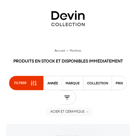
Aller
directement
au
contenu
Accueil
> Montres
PRODUITS EN STOCK ET DISPONIBLES IMMÉDIATEMENT
FILTRER
ANNÉE
MARQUE
COLLECTION
PRIX
ACIER ET CÉRAMIQUE