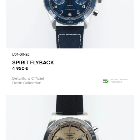
LONGINES
SPIRIT FLYBACK
4 950
€
Détaillant Officiel
FINANCEMENT
POSSIBLE
Devin Collection