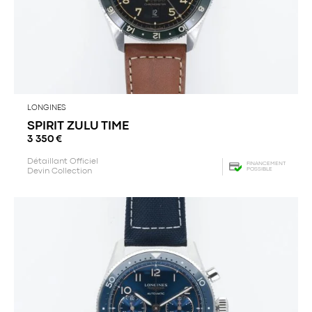
LONGINES
SPIRIT ZULU TIME
3 350
€
Détaillant Officiel
FINANCEMENT
POSSIBLE
Devin Collection