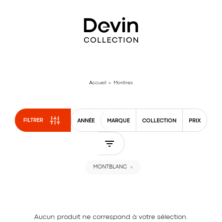
Aller
directement
au
contenu
Accueil
> Montres
FILTRER
ANNÉE
MARQUE
COLLECTION
PRIX
MONTBLANC
Aucun produit ne correspond à votre sélection.