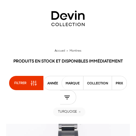
Aller
directement
au
contenu
Accueil
> Montres
PRODUITS EN STOCK ET DISPONIBLES IMMÉDIATEMENT
FILTRER
ANNÉE
MARQUE
COLLECTION
PRIX
TURQUOISE