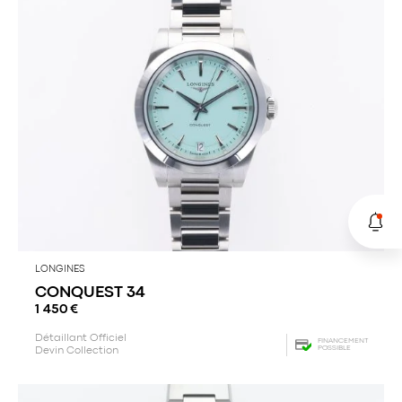
LONGINES
CONQUEST 34
1 450
€
Détaillant Officiel
FINANCEMENT
POSSIBLE
Devin Collection