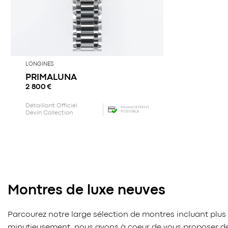
LONGINES
PRIMALUNA
2 800
€
Détaillant Officiel
FINANCEMENT
POSSIBLE
Devin Collection
Montres de luxe neuves
Parcourez notre large sélection de montres incluant plus
minutieusement, nous avons à coeur de vous proposer des