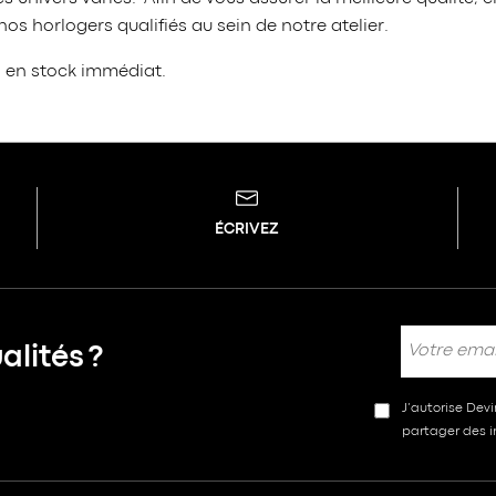
s horlogers qualifiés au sein de notre atelier.
s en stock immédiat.
ÉCRIVEZ
lités ?
J’autorise Dev
partager des in