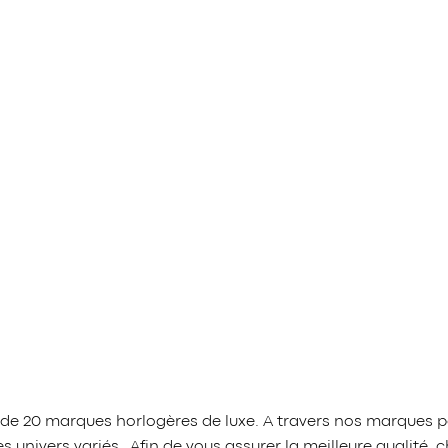
 de 20 marques horlogères de luxe. A travers nos marques p
 univers variés. Afin de vous assurer la meilleure qualit