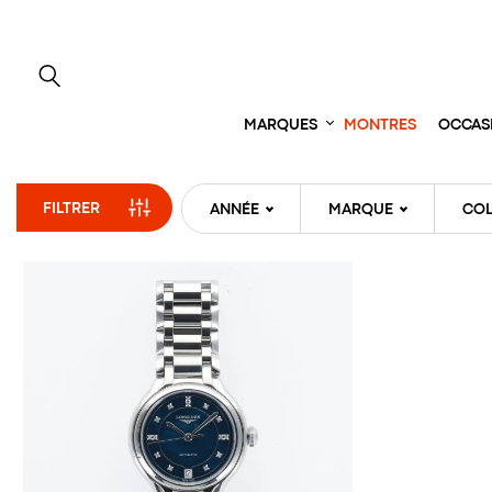
Aller
directement
au
contenu
MARQUES
MONTRES
OCCAS
FILTRER
ANNÉE
MARQUE
COL