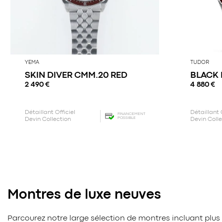
YEMA
TUDOR
SKIN DIVER CMM.20 RED
BLACK 
2 490
€
4 880
€
Détaillant Officiel
Détaillant 
FINANCEMENT
POSSIBLE
Devin Collection
Devin Coll
Montres de luxe neuves
Parcourez notre large sélection de montres incluant plus