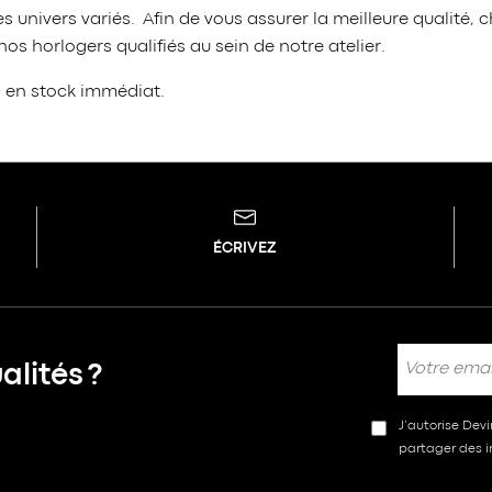
 univers variés. Afin de vous assurer la meilleure qualit
s horlogers qualifiés au sein de notre atelier.
s en stock immédiat.
ÉCRIVEZ
lités ?
J’autorise Dev
partager des in