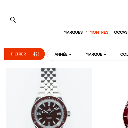
Aller
directement
au
contenu
MARQUES
MONTRES
OCCAS
FILTRER
ANNÉE
MARQUE
COL