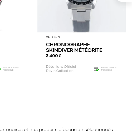
VULCAIN
CHRONOGRAPHE
SKINDIVER MÉTÉORITE
3 400
€
Détaillant Officiel
FINANCEMENT
FINANCEMENT
POSSIBLE
POSSIBLE
Devin Collection
artenaires et nos produits d’occasion sélectionnés