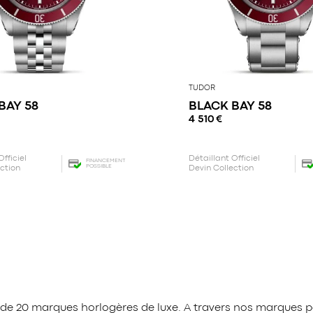
TUDOR
BAY 58
BLACK BAY 58
4 510
€
Officiel
Détaillant Officiel
FINANCEMENT
POSSIBLE
ection
Devin Collection
 de 20 marques horlogères de luxe. A travers nos marques p