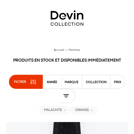
Aller
directement
au
contenu
Accueil
> Montres
PRODUITS EN STOCK ET DISPONIBLES IMMÉDIATEMENT
FILTRER
ANNÉE
MARQUE
COLLECTION
PRIX
MALACHITE
ORANGE