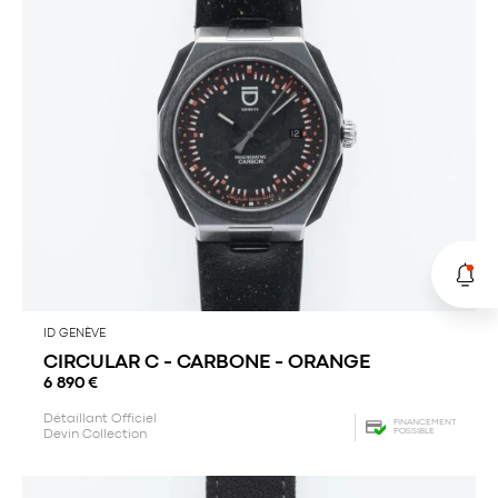
ID GENÈVE
CIRCULAR C - CARBONE - ORANGE
6 890
€
Détaillant Officiel
FINANCEMENT
POSSIBLE
Devin Collection