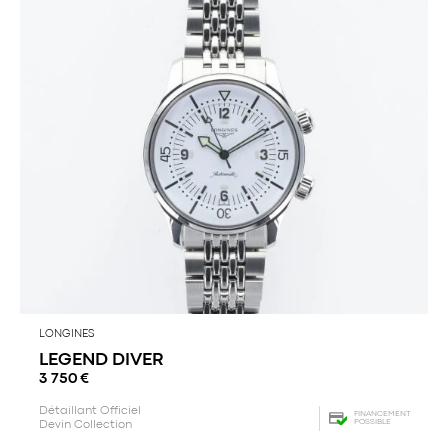
LONGINES
LEGEND DIVER
3 750
€
Détaillant Officiel
FINANCEMENT
POSSIBLE
Devin Collection