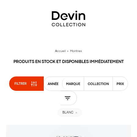
Aller
directement
au
contenu
Accueil
> Montres
PRODUITS EN STOCK ET DISPONIBLES IMMÉDIATEMENT
FILTRER
ANNÉE
MARQUE
COLLECTION
PRIX
BLANC