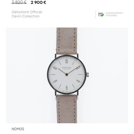
3 820
€
2 900
€
Détaillant Officiel
FINANCEMENT
POSSIBLE
Devin Collection
NOMOS