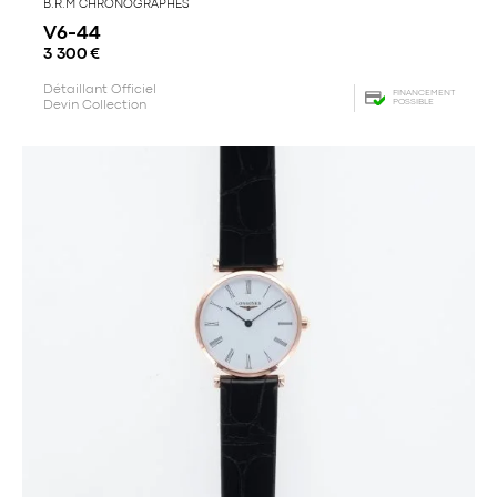
B.R.M CHRONOGRAPHES
V6-44
3 300
€
Détaillant Officiel
FINANCEMENT
POSSIBLE
Devin Collection