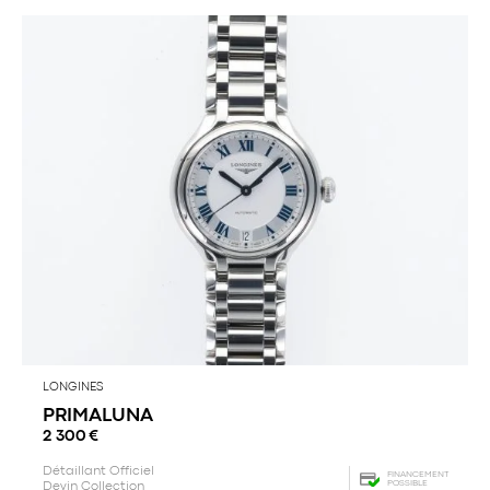
LONGINES
PRIMALUNA
2 300
€
Détaillant Officiel
FINANCEMENT
POSSIBLE
Devin Collection