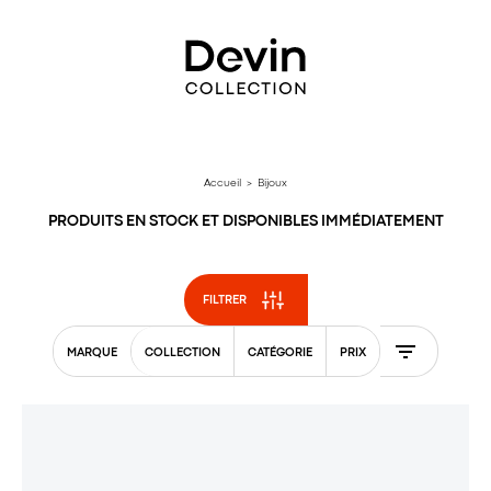
Aller
directement
au
contenu
Accueil
> Bijoux
PRODUITS EN STOCK ET DISPONIBLES IMMÉDIATEMENT
FILTRER
MARQUE
COLLECTION
CATÉGORIE
PRIX