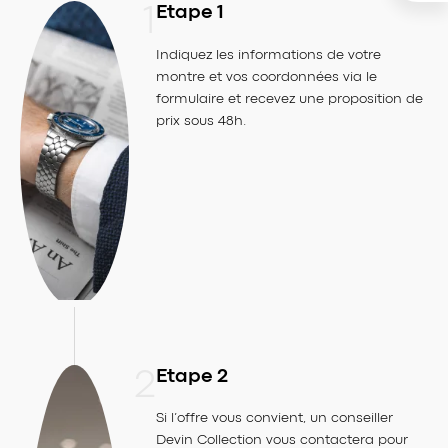
1
Etape 1
1
2
3
Indiquez les informations de votre
La montre
Les photos
Mes infos
montre et vos coordonnées via le
formulaire et recevez une proposition de
prix sous 48h.
2
Etape 2
Si l’offre vous convient, un conseiller
Devin Collection vous contactera pour