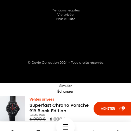
Mentions légales
Vie privée
Plan du site
© Devin Collection 2024 - Tous droits réservés
Simuler
Échanger
Ventes privées
Superfast Chrono Porsche
ACHETER
919 Black Edition
168535-3005
6 900
€
6 000
€