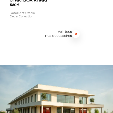
STARTBOX KHAKI
560
€
Détaillant Officiel
Devin Collection
Voir tous
nos accessoires