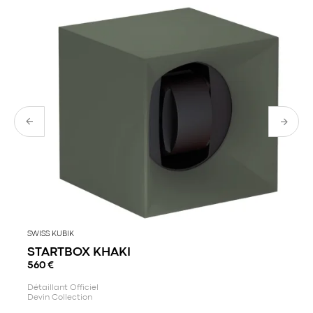
l'univers du luxe parisien. Les valeurs de la maison reposent
sur l'élégance intemporelle et l'esprit d'indépendance,
marquées par une touche d'originalité.
En somme, Poiray est une maison qui allie à la fois élégance,
modernité et ingéniosité, en restant toujours proche des
attentes de ses clients. Les bijoux et montres Poiray sont des
accessoires de luxe modulables, pensés pour accompagner
avec grâce et style chaque moment de vie.
SWISS KUBIK
STARTBOX KHAKI
560
€
Détaillant Officiel
Devin Collection