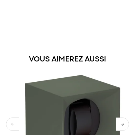
Collection :
Matière :
Poids :
Nous offrons et assurons l’expédition.
Référence :
Votre bijou est soigneusement emballé dans son écrin
le gramme est la première marque de joaillerie pour
exclusif.
hommes, co-fondée en 2013 par Erwan le Louër, un
VOUS AIMEREZ AUSSI
passionné d’art contemporain et de design industriel.
Toutes les créations, nommées par leur poids en grammes,
sont fabriquées en France et garanties à vie.
Elles tirent leur force de leur forme minimale, rationnelle et
intemporelle. Cadeaux parfaits par excellence, les bijoux le
gramme, avec leur capacité à s’accumuler à l’infini,
s’adaptent à l’homme qui les porte, ou à la femme qui les
emprunte.