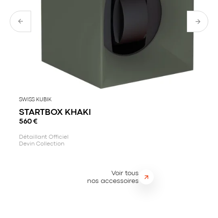
SWISS KUBIK
STARTBOX KHAKI
560
€
Détaillant Officiel
Devin Collection
Voir tous
nos accessoires