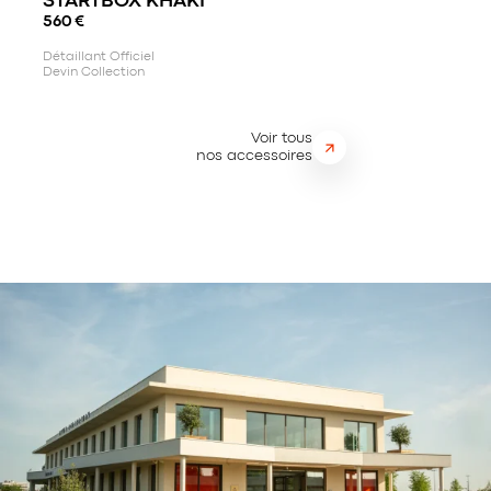
STARTBOX KHAKI
560
€
Détaillant Officiel
Devin Collection
Voir tous
nos accessoires