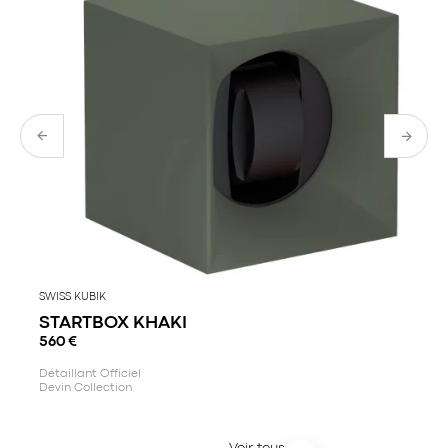
habillées de pierres précieuses.
SWISS KUBIK
STARTBOX KHAKI
560
€
Détaillant Officiel
Devin Collection
Voir tous