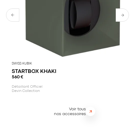
au plaisir et sa joie de vivre sont la signature de chaque bijou,
et font de chaque femme qui les porte une femme Unique,
Inattendue et Précieuse.
SWISS KUBIK
STARTBOX KHAKI
560
€
Détaillant Officiel
Devin Collection
Voir tous
nos accessoires