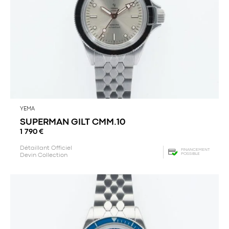
YEMA
SUPERMAN GILT CMM.10
1 790
€
Détaillant Officiel
FINANCEMENT
POSSIBLE
Devin Collection