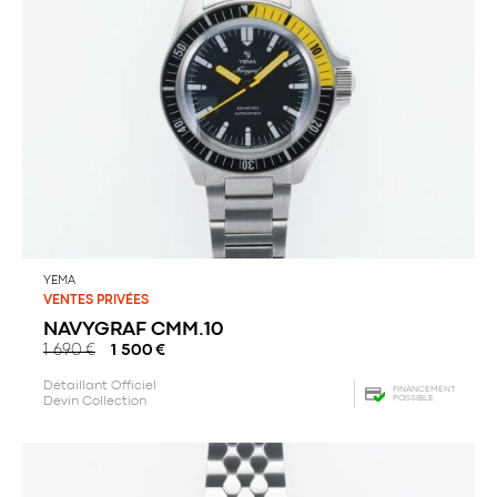
YEMA
VENTES PRIVÉES
NAVYGRAF CMM.10
1 690
€
1 500
€
Détaillant Officiel
FINANCEMENT
POSSIBLE
Devin Collection