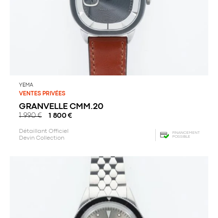
YEMA
VENTES PRIVÉES
GRANVELLE CMM.20
1 990
€
1 800
€
Détaillant Officiel
FINANCEMENT
POSSIBLE
Devin Collection