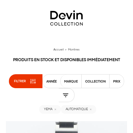
Aller
directement
au
contenu
Accueil
> Montres
PRODUITS EN STOCK ET DISPONIBLES IMMÉDIATEMENT
FILTRER
ANNÉE
MARQUE
COLLECTION
PRIX
YEMA
AUTOMATIQUE