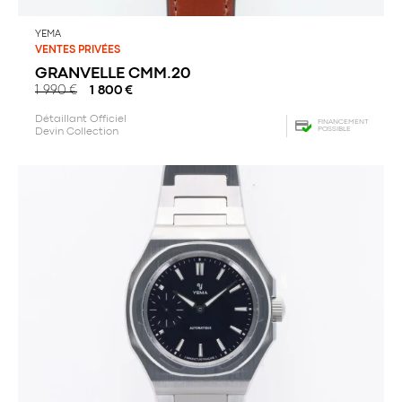
YEMA
VENTES PRIVÉES
GRANVELLE CMM.20
1 990
€
1 800
€
Détaillant Officiel
FINANCEMENT
POSSIBLE
Devin Collection