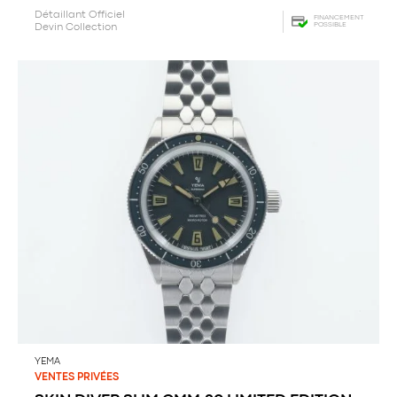
Détaillant Officiel
FINANCEMENT
POSSIBLE
Devin Collection
YEMA
VENTES PRIVÉES