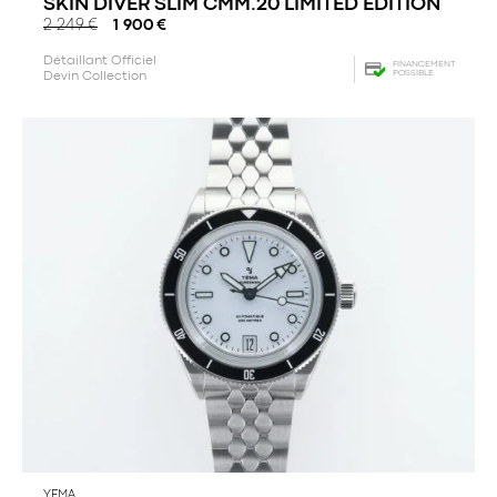
SKIN DIVER SLIM CMM.20 LIMITED EDITION
2 249
€
1 900
€
Détaillant Officiel
FINANCEMENT
POSSIBLE
Devin Collection
YEMA