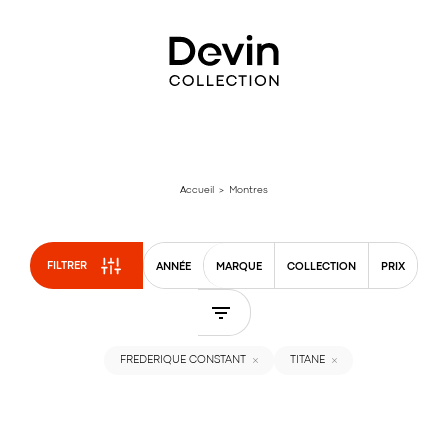
Aller
directement
au
contenu
Accueil
> Montres
FILTRER
ANNÉE
MARQUE
COLLECTION
PRIX
FREDERIQUE CONSTANT
TITANE