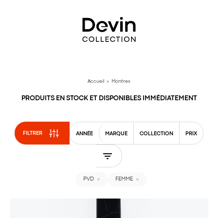
Aller
directement
au
contenu
Accueil
> Montres
PRODUITS EN STOCK ET DISPONIBLES IMMÉDIATEMENT
FILTRER
ANNÉE
MARQUE
COLLECTION
PRIX
PVD
FEMME