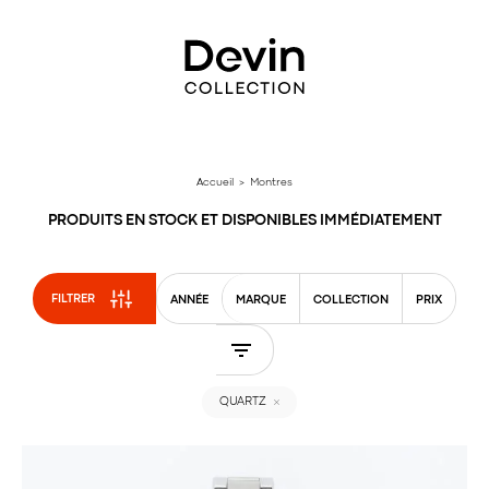
Aller
directement
au
contenu
Accueil
> Montres
PRODUITS EN STOCK ET DISPONIBLES IMMÉDIATEMENT
FILTRER
ANNÉE
MARQUE
COLLECTION
PRIX
QUARTZ