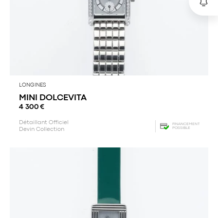
LONGINES
MINI DOLCEVITA
4 300
€
Détaillant Officiel
FINANCEMENT
POSSIBLE
Devin Collection