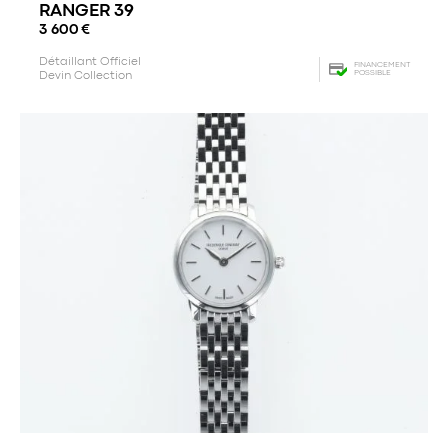
RANGER 39
3 600
€
Détaillant Officiel
FINANCEMENT
POSSIBLE
Devin Collection