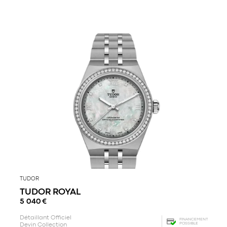
TUDOR
TUDOR ROYAL
5 040
€
Détaillant Officiel
FINANCEMENT
POSSIBLE
Devin Collection