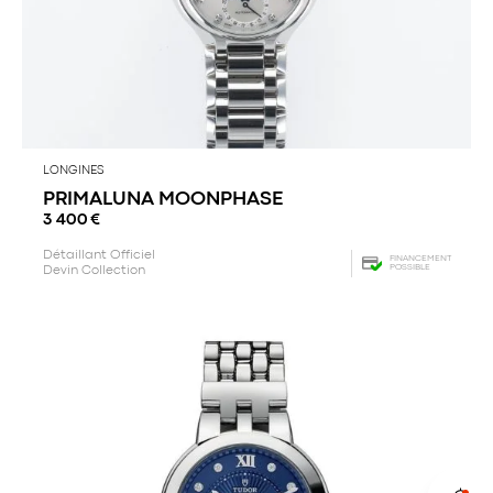
LONGINES
PRIMALUNA MOONPHASE
3 400
€
Détaillant Officiel
FINANCEMENT
POSSIBLE
Devin Collection