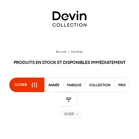
Aller
directement
au
contenu
Accueil
> Montres
PRODUITS EN STOCK ET DISPONIBLES IMMÉDIATEMENT
FILTRER
ANNÉE
MARQUE
COLLECTION
PRIX
ACIER