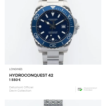
LONGINES
HYDROCONQUEST 42
1 550
€
Détaillant Officiel
FINANCEMENT
POSSIBLE
Devin Collection