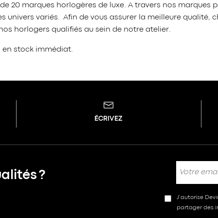
 de 20 marques horlogères de luxe. A travers nos marques p
 univers variés. Afin de vous assurer la meilleure qualit
s horlogers qualifiés au sein de notre atelier.
s en stock immédiat.
ÉCRIVEZ
lités ?
J’autorise Dev
partager des in