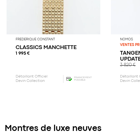
FREDERIQUE CONSTANT
NOMOS
VENTES PR
CLASSICS MANCHETTE
TANGEN
1 995
€
UPDAT
3 820
€
Détaillant Officiel
Détaillant 
FINANCEMENT
POSSIBLE
Devin Collection
Devin Coll
Montres de luxe neuves