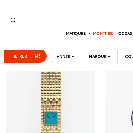
Aller
directement
au
contenu
MARQUES
MONTRES
OCCAS
FILTRER
ANNÉE
MARQUE
COL