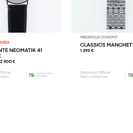
FREDERIQUE CONSTANT
IVÉES
CLASSICS MANCHET
TE NEOMATIK 41
1 295
€
E
2 900
€
Officiel
Détaillant Officiel
FINANCEMENT
POSSIBLE
ection
Devin Collection