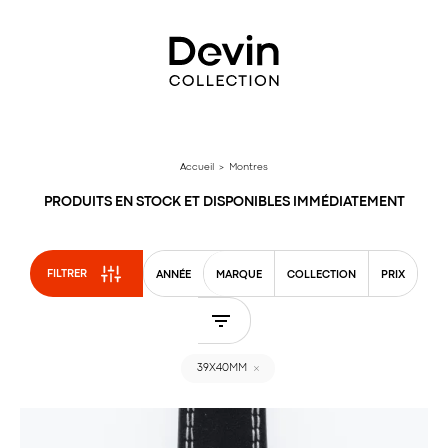
Aller
directement
au
contenu
Accueil
> Montres
PRODUITS EN STOCK ET DISPONIBLES IMMÉDIATEMENT
FILTRER
ANNÉE
MARQUE
COLLECTION
PRIX
39X40MM