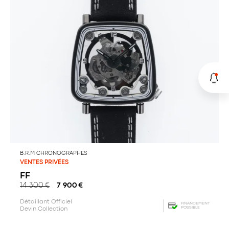
B.R.M CHRONOGRAPHES
VENTES PRIVÉES
FF
14 300
€
7 900
€
Détaillant Officiel
FINANCEMENT
POSSIBLE
Devin Collection