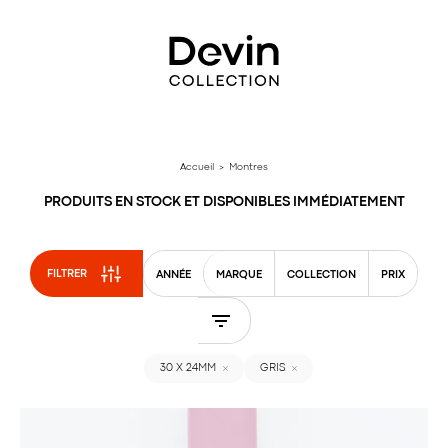
Aller
directement
au
contenu
Accueil
> Montres
PRODUITS EN STOCK ET DISPONIBLES IMMÉDIATEMENT
FILTRER
ANNÉE
MARQUE
COLLECTION
PRIX
30 X 24MM
GRIS