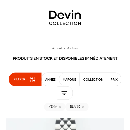
Aller
directement
au
contenu
Accueil
> Montres
PRODUITS EN STOCK ET DISPONIBLES IMMÉDIATEMENT
FILTRER
ANNÉE
MARQUE
COLLECTION
PRIX
YEMA
BLANC