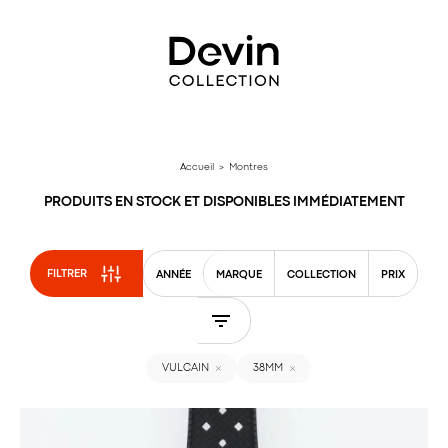
Aller
directement
au
contenu
Accueil
> Montres
PRODUITS EN STOCK ET DISPONIBLES IMMÉDIATEMENT
FILTRER
ANNÉE
MARQUE
COLLECTION
PRIX
VULCAIN
38MM