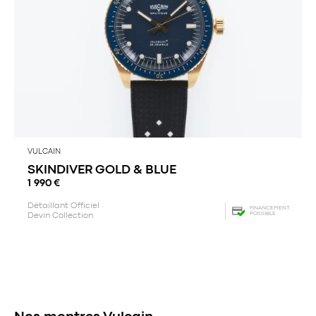
VULCAIN
SKINDIVER GOLD & BLUE
1 990
€
Détaillant Officiel
FINANCEMENT
POSSIBLE
Devin Collection