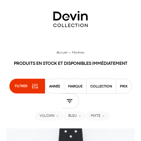
Aller
directement
au
contenu
Accueil
> Montres
PRODUITS EN STOCK ET DISPONIBLES IMMÉDIATEMENT
FILTRER
ANNÉE
MARQUE
COLLECTION
PRIX
VULCAIN
BLEU
MIXTE