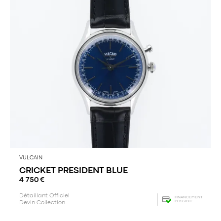
VULCAIN
CRICKET PRESIDENT BLUE
4 750
€
Détaillant Officiel
FINANCEMENT
POSSIBLE
Devin Collection