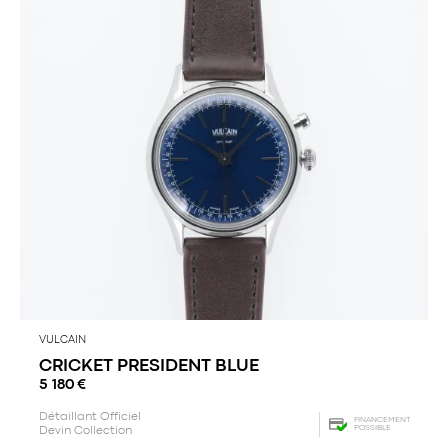
VULCAIN
CRICKET PRESIDENT BLUE
5 180
€
Détaillant Officiel
FINANCEMENT
POSSIBLE
Devin Collection