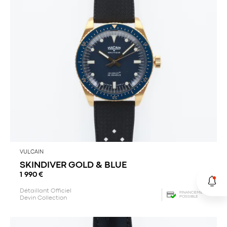
VULCAIN
SKINDIVER GOLD & BLUE
1 990
€
Détaillant Officiel
FINANCEMENT
POSSIBLE
Devin Collection