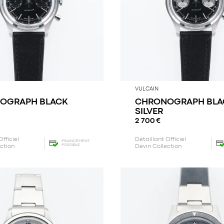
VULCAIN
OGRAPH BLACK
CHRONOGRAPH BLA
SILVER
2 700
€
Officiel
Détaillant Officiel
FINANCEMENT
POSSIBLE
ection
Devin Collection