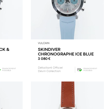
VULCAIN
CK &
SKINDIVER
CHRONOGRAPHE ICE BLUE
3 080
€
Détaillant Officiel
FINANCEMENT
FINANCEMENT
POSSIBLE
POSSIBLE
Devin Collection