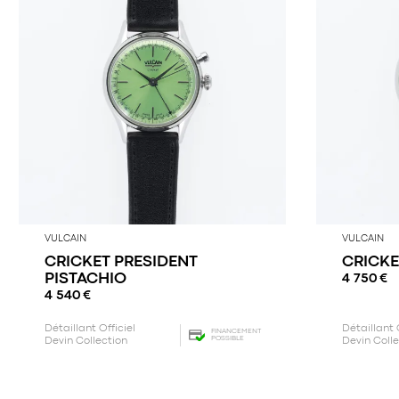
VULCAIN
VULCAIN
CRICKET PRESIDENT
CRICKE
PISTACHIO
4 750
€
4 540
€
Détaillant Officiel
Détaillant 
FINANCEMENT
POSSIBLE
Devin Collection
Devin Coll