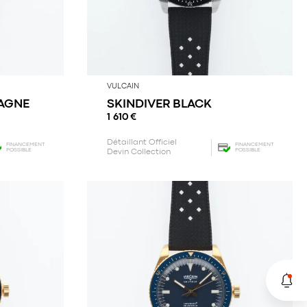
VULCAIN
AGNE
SKINDIVER BLACK
1 610
€
Détaillant Officiel
FINANCEMENT
FINANCEMENT
POSSIBLE
POSSIBLE
Devin Collection