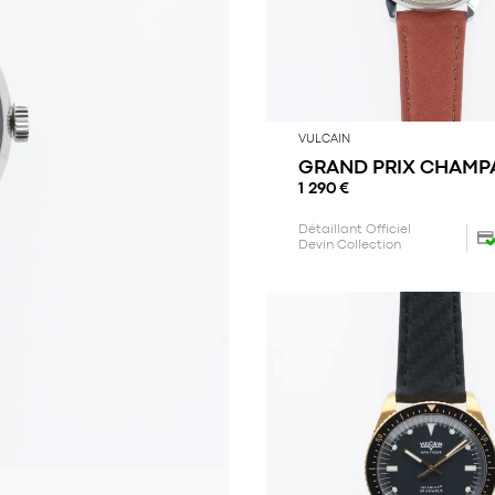
VULCAIN
GRAND PRIX CHAMP
1 290
€
Détaillant Officiel
Devin Collection