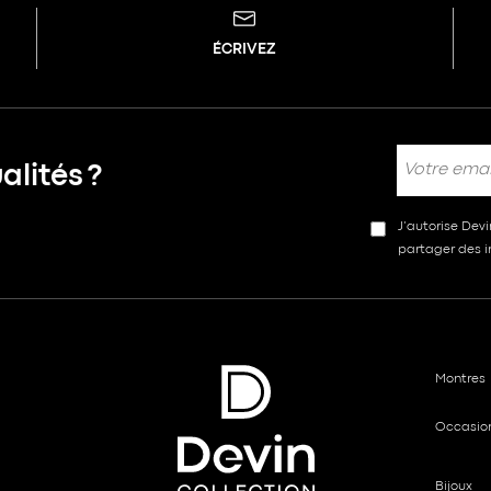
ÉCRIVEZ
lités ?
J’autorise Dev
partager des in
Montres
Occasio
Bijoux