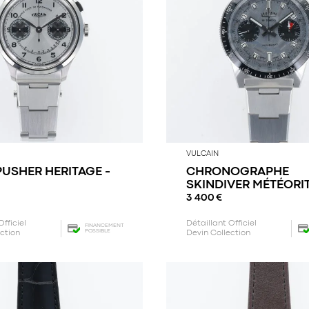
VULCAIN
USHER HERITAGE -
CHRONOGRAPHE
SKINDIVER MÉTÉORI
3 400
€
Officiel
Détaillant Officiel
FINANCEMENT
POSSIBLE
ection
Devin Collection