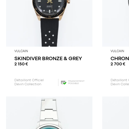
VULCAIN
VULCAIN
SKINDIVER BRONZE & GREY
CHRON
2 150
€
2 700
€
Détaillant Officiel
Détaillant 
FINANCEMENT
POSSIBLE
Devin Collection
Devin Coll