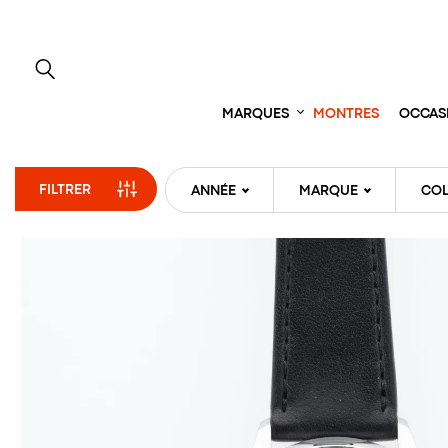
Aller
directement
au
contenu
MARQUES
MONTRES
OCCAS
FILTRER
ANNÉE
MARQUE
COL