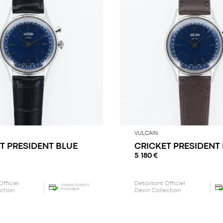
VULCAIN
T PRESIDENT BLUE
CRICKET PRESIDENT
5 180
€
Officiel
Détaillant Officiel
FINANCEMENT
POSSIBLE
ection
Devin Collection