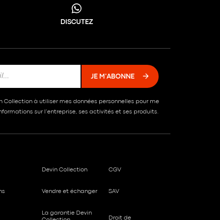
DISCUTEZ
JE M'ABONNE
in Collection à utiliser mes données personnelles pour me
formations sur l’entreprise, ses activités et ses produits.
Devin Collection
CGV
ns
Vendre et échanger
SAV
La garantie Devin
Droit de
Collection