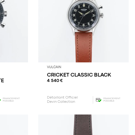
VULCAIN
CRICKET CLASSIC BLACK
TE
4 540
€
Détaillant Officiel
FINANCEMENT
FINANCEMENT
POSSIBLE
POSSIBLE
Devin Collection