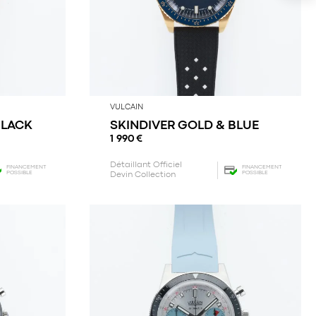
VULCAIN
BLACK
SKINDIVER GOLD & BLUE
1 990
€
Détaillant Officiel
FINANCEMENT
FINANCEMENT
POSSIBLE
POSSIBLE
Devin Collection