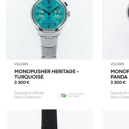
VULCAIN
VULCAIN
MONOPUSHER HERITAGE -
MONOP
TURQUOISE
PANDA
3 300
€
3 300
€
Détaillant Officiel
Détaillant 
FINANCEMENT
POSSIBLE
Devin Collection
Devin Coll