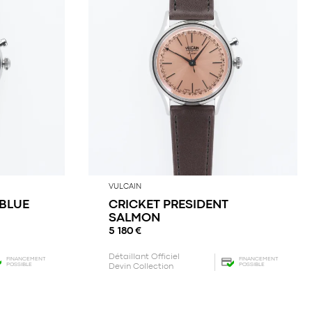
VULCAIN
 BLUE
CRICKET PRESIDENT
SALMON
5 180
€
Détaillant Officiel
FINANCEMENT
FINANCEMENT
POSSIBLE
POSSIBLE
Devin Collection