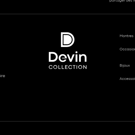
partager des in
Montres
Occasio
Bijoux
ire
Accessoi