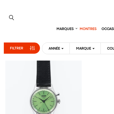
Aller
directement
au
contenu
MARQUES
MONTRES
OCCAS
FILTRER
ANNÉE
MARQUE
COL