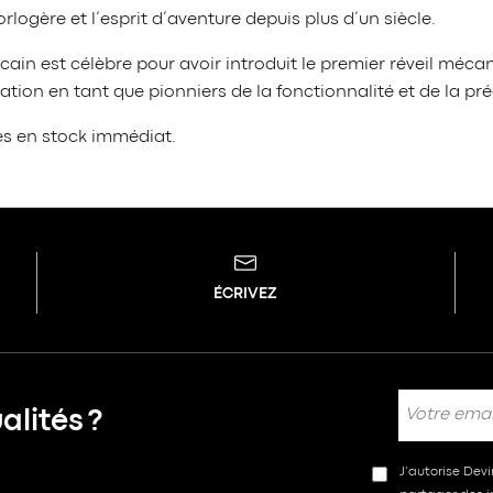
logère et l’esprit d’aventure depuis plus d’un siècle.
cain est célèbre pour avoir introduit le premier réveil méc
ation en tant que pionniers de la fonctionnalité et de la pré
es en stock immédiat.
ÉCRIVEZ
lités ?
J’autorise Dev