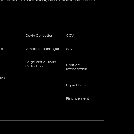
formations sur l’entreprise, ses activités et ses produits.
Devin Collection
CGV
ns
Vendre et échanger
SAV
La garantie Devin
Droit de
Collection
rétractation
res
Expéditions
Financement