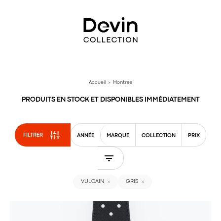
Aller
directement
au
contenu
Accueil
> Montres
PRODUITS EN STOCK ET DISPONIBLES IMMÉDIATEMENT
FILTRER
ANNÉE
MARQUE
COLLECTION
PRIX
VULCAIN
GRIS