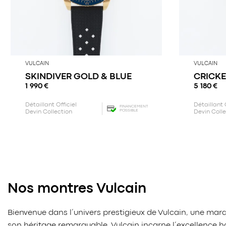
VULCAIN
VULCAIN
SKINDIVER GOLD & BLUE
CRICKE
1 990
€
5 180
€
Détaillant Officiel
Détaillant 
FINANCEMENT
POSSIBLE
Devin Collection
Devin Coll
Nos montres Vulcain
Bienvenue dans l’univers prestigieux de Vulcain, une m
son héritage remarquable, Vulcain incarne l’excellence hor