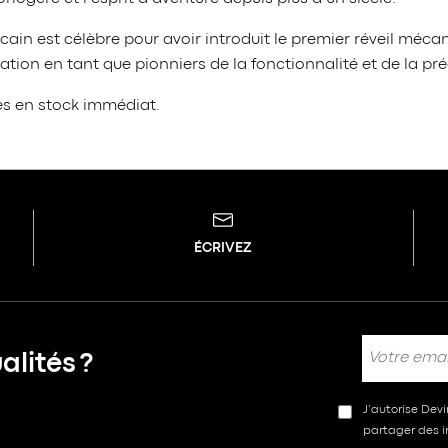
cain est célèbre pour avoir introduit le premier réveil méc
ation en tant que pionniers de la fonctionnalité et de la pré
es en stock immédiat.
ÉCRIVEZ
lités ?
J’autorise Dev
partager des in