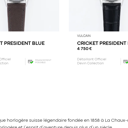
VULCAIN
T PRESIDENT BLUE
CRICKET PRESIDENT
4 750
€
Officiel
Détaillant Officiel
FINANCEMENT
POSSIBLE
ection
Devin Collection
arque horlogère suisse légendaire fondée en 1858 à La Cha
logère et l’esprit d’aventure depuis plus d’un siècle.