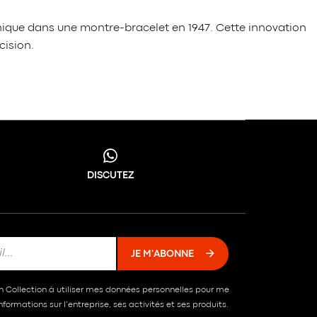
anique dans une montre-bracelet en 1947. Cette innovation
cision.
DISCUTEZ
JE M'ABONNE
in Collection à utiliser mes données personnelles pour me
formations sur l’entreprise, ses activités et ses produits.