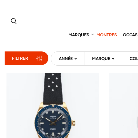
Aller
directement
au
contenu
MARQUES
MONTRES
OCCAS
FILTRER
ANNÉE
MARQUE
COL