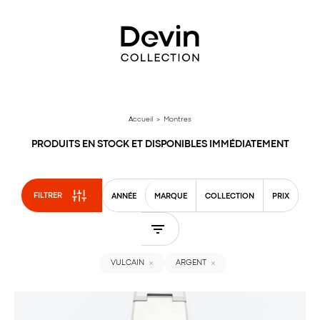
Aller
directement
au
contenu
Accueil
> Montres
PRODUITS EN STOCK ET DISPONIBLES IMMÉDIATEMENT
FILTRER
ANNÉE
MARQUE
COLLECTION
PRIX
VULCAIN
ARGENT