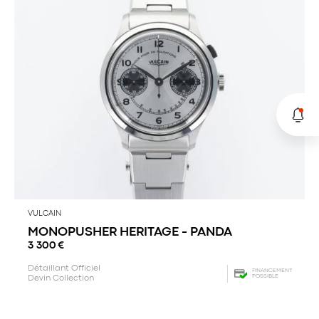
VULCAIN
MONOPUSHER HERITAGE - PANDA
3 300
€
Détaillant Officiel
FINANCEMENT
POSSIBLE
Devin Collection