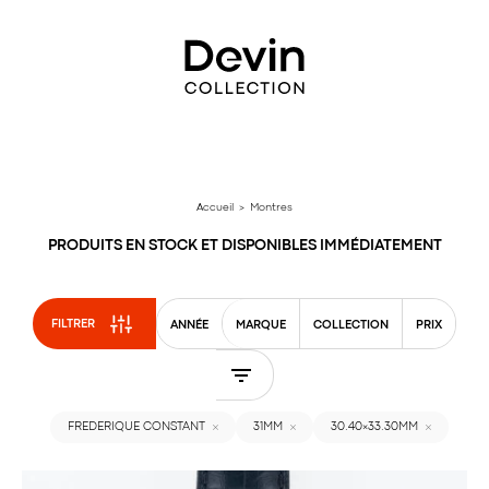
Aller
directement
au
contenu
Accueil
> Montres
PRODUITS EN STOCK ET DISPONIBLES IMMÉDIATEMENT
FILTRER
ANNÉE
MARQUE
COLLECTION
PRIX
FREDERIQUE CONSTANT
31MM
30.40×33.30MM