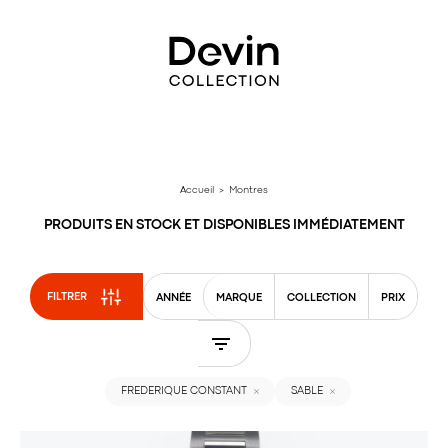
Aller
directement
au
contenu
Accueil
> Montres
PRODUITS EN STOCK ET DISPONIBLES IMMÉDIATEMENT
FILTRER
ANNÉE
MARQUE
COLLECTION
PRIX
FREDERIQUE CONSTANT
SABLE