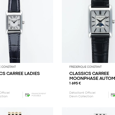
E CONSTANT
FREDERIQUE CONSTANT
CS CARREE LADIES
CLASSICS CARREE
MOONPHASE AUTOM
1 695
€
Officiel
Détaillant Officiel
FINANCEMENT
POSSIBLE
ection
Devin Collection