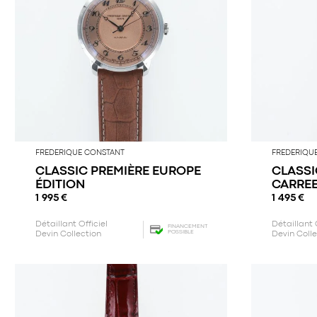
FREDERIQUE CONSTANT
FREDERIQU
CLASSIC PREMIÈRE EUROPE
CLASSI
ÉDITION
CARRE
1 995
€
1 495
€
Détaillant Officiel
Détaillant 
FINANCEMENT
POSSIBLE
Devin Collection
Devin Coll