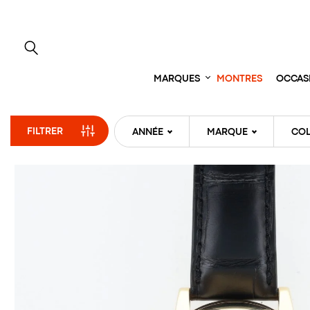
Aller
directement
au
contenu
MARQUES
MONTRES
OCCAS
FILTRER
ANNÉE
MARQUE
COL