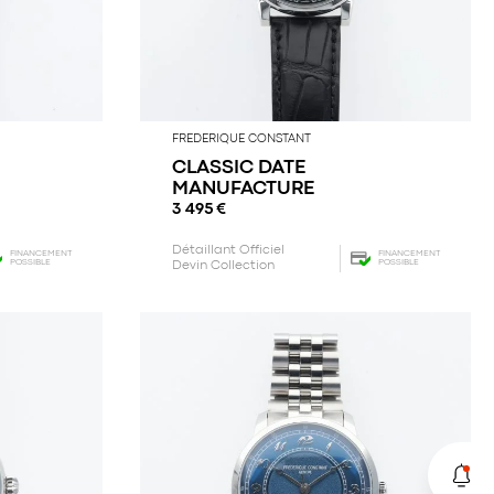
FREDERIQUE CONSTANT
CLASSIC DATE
MANUFACTURE
3 495
€
Détaillant Officiel
FINANCEMENT
FINANCEMENT
POSSIBLE
POSSIBLE
Devin Collection