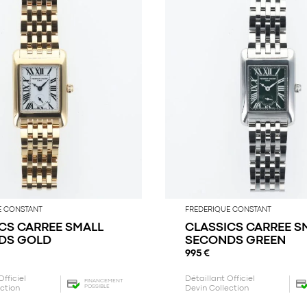
E CONSTANT
FREDERIQUE CONSTANT
CS CARREE SMALL
CLASSICS CARREE S
DS GOLD
SECONDS GREEN
995
€
Officiel
Détaillant Officiel
FINANCEMENT
POSSIBLE
ection
Devin Collection