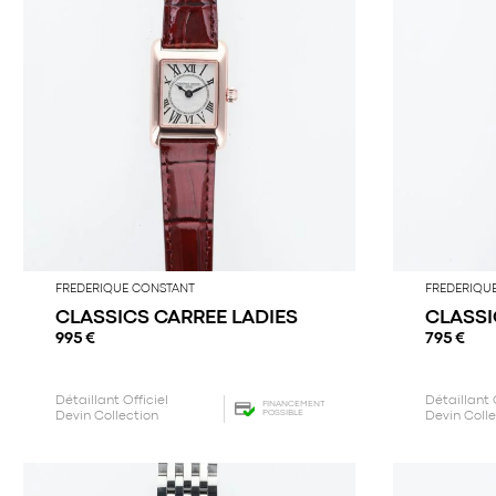
FREDERIQUE CONSTANT
FREDERIQU
CLASSICS CARREE LADIES
CLASSI
995
€
795
€
Détaillant Officiel
Détaillant 
FINANCEMENT
POSSIBLE
Devin Collection
Devin Coll