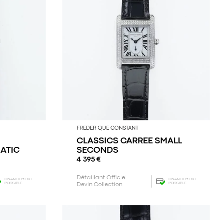
FREDERIQUE CONSTANT
CLASSICS CARREE SMALL
ATIC
SECONDS
4 395
€
Détaillant Officiel
FINANCEMENT
FINANCEMENT
POSSIBLE
POSSIBLE
Devin Collection