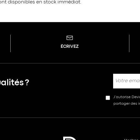
ont disponibles en stock immédiat.
ÉCRIVEZ
lités ?
J’autorise Dev
partager des in