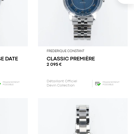
FREDERIQUE CONSTANT
E DATE
CLASSIC PREMIÈRE
2 095
€
Détaillant Officiel
FINANCEMENT
FINANCEMENT
POSSIBLE
POSSIBLE
Devin Collection