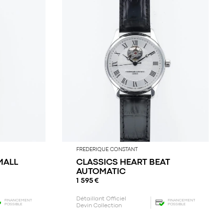
FREDERIQUE CONSTANT
MALL
CLASSICS HEART BEAT
AUTOMATIC
1 595
€
Détaillant Officiel
FINANCEMENT
FINANCEMENT
POSSIBLE
POSSIBLE
Devin Collection