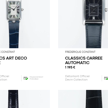
E CONSTANT
FREDERIQUE CONSTANT
CS ART DECO
CLASSICS CARREE
E
AUTOMATIC
1 195
€
Officiel
Détaillant Officiel
FINANCEMENT
POSSIBLE
ection
Devin Collection