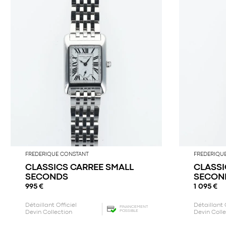
FREDERIQUE CONSTANT
FREDERIQU
CLASSICS CARREE SMALL
CLASSI
SECONDS
SECON
995
€
1 095
€
Détaillant Officiel
Détaillant 
FINANCEMENT
POSSIBLE
Devin Collection
Devin Coll