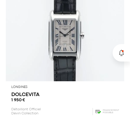
LONGINES
DOLCEVITA
1 950
€
Détaillant Officiel
FINANCEMENT
POSSIBLE
Devin Collection