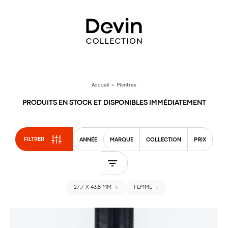
Aller
directement
au
contenu
Accueil
> Montres
PRODUITS EN STOCK ET DISPONIBLES IMMÉDIATEMENT
FILTRER
ANNÉE
MARQUE
COLLECTION
PRIX
27,7 X 43,8 MM
FEMME