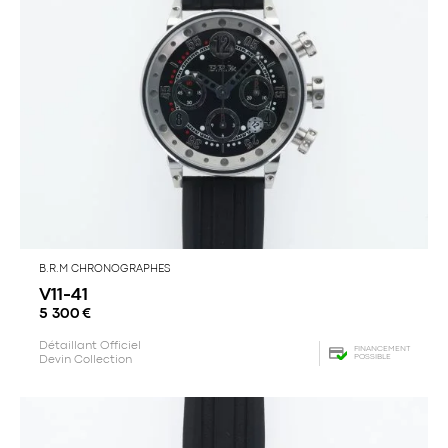
B.R.M CHRONOGRAPHES
V11-41
5 300
€
Détaillant Officiel
FINANCEMENT
POSSIBLE
Devin Collection