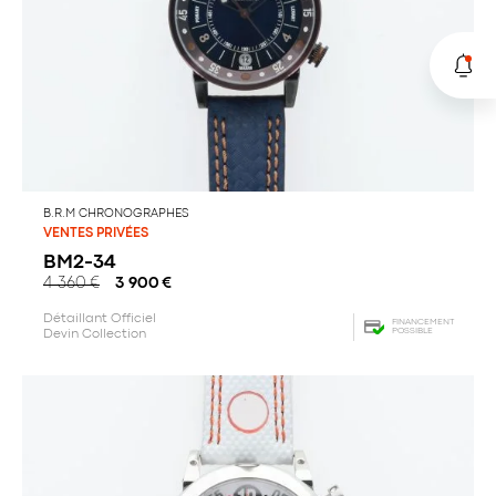
B.R.M CHRONOGRAPHES
VENTES PRIVÉES
BM2-34
4 360
€
3 900
€
Détaillant Officiel
FINANCEMENT
POSSIBLE
Devin Collection