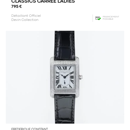
CLASSICS CARREE LADIES
795
€
Détaillant Officiel
FINANCEMENT
POSSIBLE
Devin Collection
FREDERIQUE CONSTANT