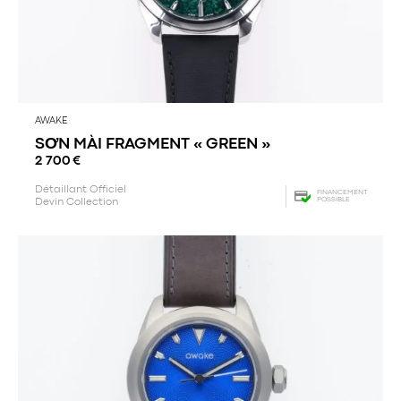
AWAKE
SƠN MÀI FRAGMENT « GREEN »
2 700
€
Détaillant Officiel
FINANCEMENT
POSSIBLE
Devin Collection