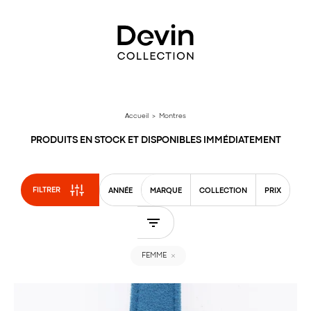
Aller
directement
au
contenu
Accueil
> Montres
PRODUITS EN STOCK ET DISPONIBLES IMMÉDIATEMENT
FILTRER
ANNÉE
MARQUE
COLLECTION
PRIX
FEMME