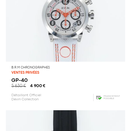
B.R.M CHRONOGRAPHES
VENTES PRIVÉES
GP-40
5 630
€
4 900
€
Détaillant Officiel
FINANCEMENT
POSSIBLE
Devin Collection