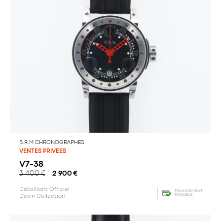
B.R.M CHRONOGRAPHES
VENTES PRIVÉES
V7-38
3 400
€
2 900
€
Détaillant Officiel
FINANCEMENT
POSSIBLE
Devin Collection